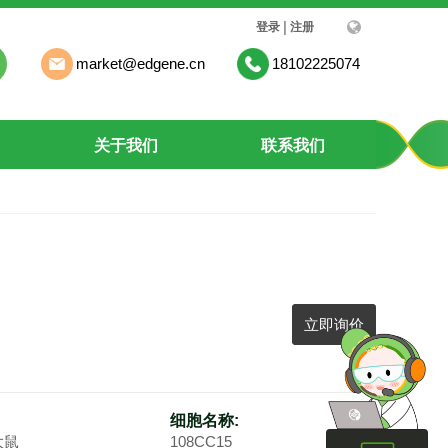
融合）
|
登录
注册
market@edgene.cn
18102225074
关于我们
联系我们
立即询价
细胞名称:
大鼠
108CC15