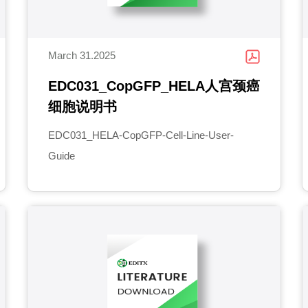
March 31.2025
EDC031_CopGFP_HELA人宫颈癌
细胞说明书
EDC031_HELA-CopGFP-Cell-Line-User-
Guide