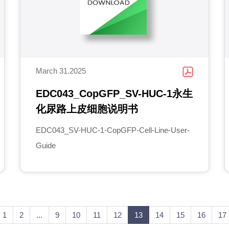
March 31.2025
EDC043_CopGFP_SV-HUC-1永生
化尿路上皮细胞说明书
EDC043_SV-HUC-1-CopGFP-Cell-Line-User-
Guide
1
2
...
9
10
11
12
13
14
15
16
17