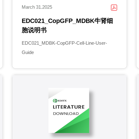
March 31.2025
EDC021_CopGFP_MDBK牛肾细
胞说明书
EDC021_MDBK-CopGFP-Cell-Line-User-
Guide