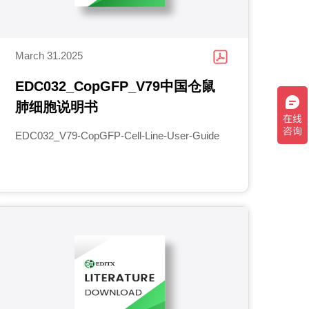
March 31.2025
EDC032_CopGFP_V79中国仓鼠
肺细胞说明书
EDC032_V79-CopGFP-Cell-Line-User-Guide