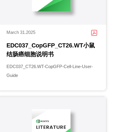
March 31.2025
EDC037_CopGFP_CT26.WT小鼠
结肠癌细胞说明书
EDC037_CT26.WT-CopGFP-Cell-Line-User-
Guide