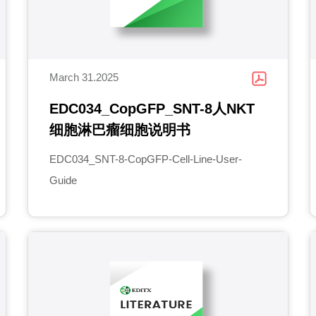
March 31.2025
EDC034_CopGFP_SNT-8人NKT
细胞淋巴瘤细胞说明书
EDC034_SNT-8-CopGFP-Cell-Line-User-
Guide