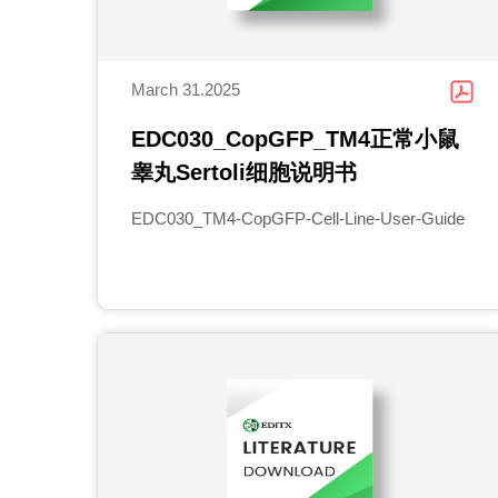
March 31.2025
EDC030_CopGFP_TM4正常小鼠
睾丸Sertoli细胞说明书
EDC030_TM4-CopGFP-Cell-Line-User-Guide