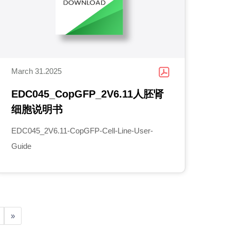
March 31.2025
EDC045_CopGFP_2V6.11人胚肾
细胞说明书
EDC045_2V6.11-CopGFP-Cell-Line-User-
Guide
»