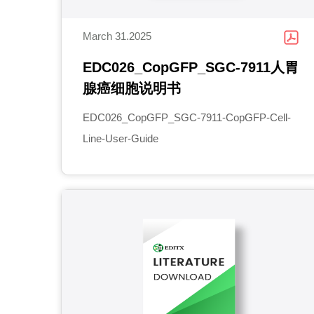
March 31.2025
EDC026_CopGFP_SGC-7911人胃
腺癌细胞说明书
EDC026_CopGFP_SGC-7911-CopGFP-Cell-
Line-User-Guide