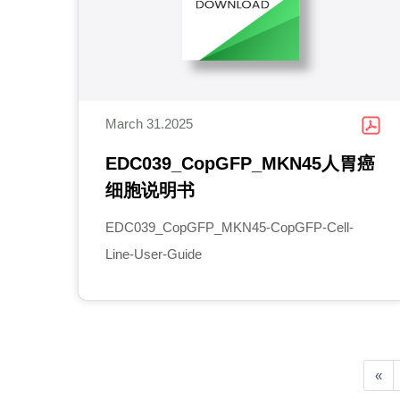
March 31.2025
EDC039_CopGFP_MKN45人胃癌
细胞说明书
EDC039_CopGFP_MKN45-CopGFP-Cell-
Line-User-Guide
«