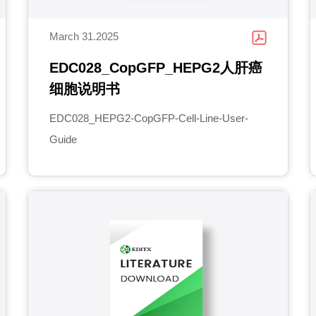
March 31.2025
EDC028_CopGFP_HEPG2人肝癌
细胞说明书
EDC028_HEPG2-CopGFP-Cell-Line-User-
Guide