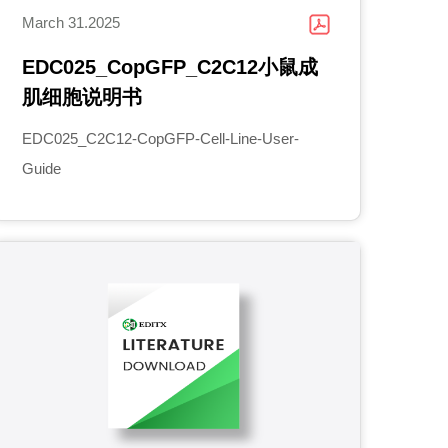
March 31.2025
EDC025_CopGFP_C2C12小鼠成
肌细胞说明书
EDC025_C2C12-CopGFP-Cell-Line-User-
Guide