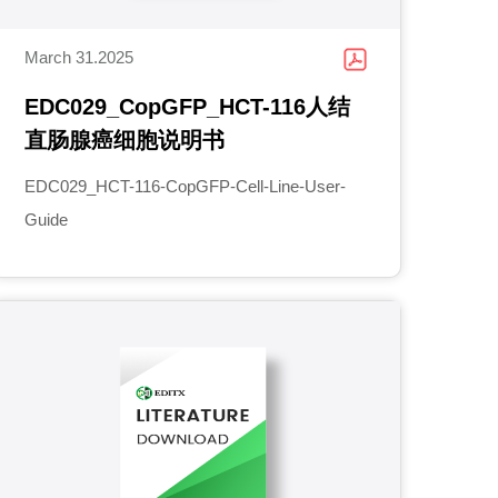
March 31.2025
EDC029_CopGFP_HCT-116人结
直肠腺癌细胞说明书
EDC029_HCT-116-CopGFP-Cell-Line-User-
Guide