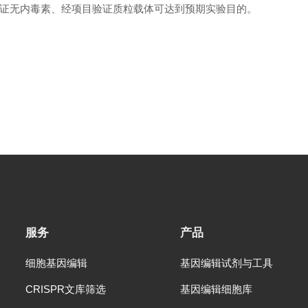
证无内毒素、经项目验证质粒载体可达到预期实验目的。
服务
产品
细胞基因编辑
基因编辑试剂与工具
CRISPR文库筛选
基因编辑细胞库