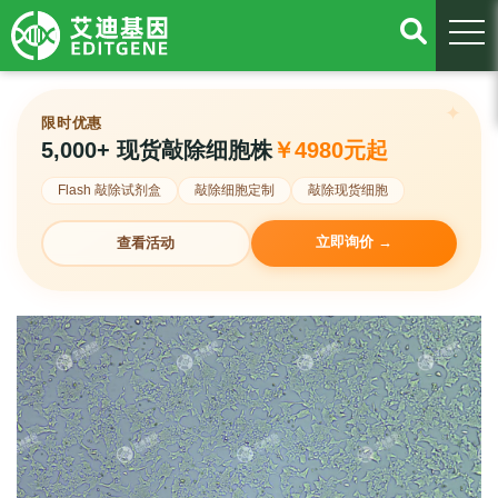
togg
限时优惠
5,000+ 现货敲除细胞株
￥4980元起
Flash 敲除试剂盒
敲除细胞定制
敲除现货细胞
立即询价 →
查看活动