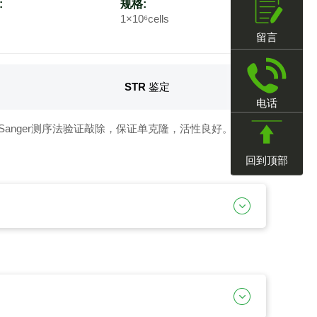
:
规格:
1×10⁶cells
留言
STR 鉴定
电话
采用Sanger测序法验证敲除，保证单克隆，活性良好。
回到顶部