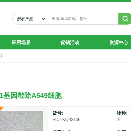
所有产品
应用场景
促销活动
资源中心
库
P1基因敲除A549细胞
起
货号:
物种:
人
EDJ-KQ43136