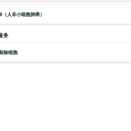
549（人非小细胞肺癌）
服务
敲除细胞