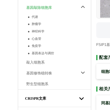
基因敲除细胞库
● 代谢
● 肿瘤学
● 神经科学
● 心血管
FSIP
● 免疫学
● 基因表达与调控
配套
敲入细胞系
细胞
基因修饰稳转株
野生型细胞系
相关
CRISPR文库
同基