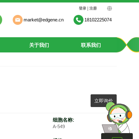
|
登录
注册
market@edgene.cn
18102225074
关于我们
联系我们
立即询价
细胞名称:
A-549