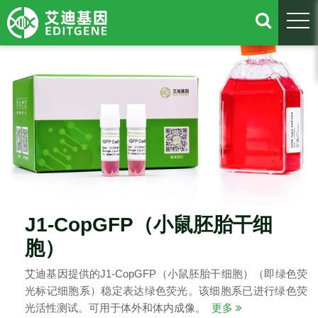
togg
J1-CopGFP（小鼠胚胎干细
胞）
艾迪基因提供的J1-CopGFP（小鼠胚胎干细胞）（即绿色荧
光标记细胞系）稳定表达绿色荧光。该细胞系已进行绿色荧
光活性测试。可用于体外和体内成像。
更多