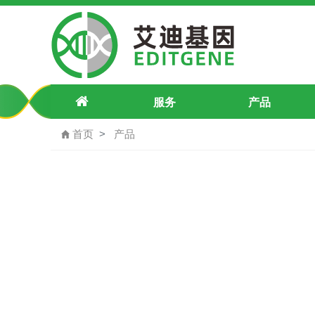
基因敲除/点突变/插入/稳转株/文库筛
服务
产品
首页
产品