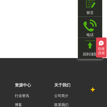
留言
电话
回到顶部
资源中心
关于我们
行业资讯
公司简介
博客
联系我们