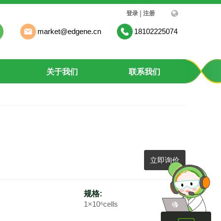
|
登录
注册
market@edgene.cn
18102225074
关于我们
联系我们
立即询价
规格:
1×10⁶cells