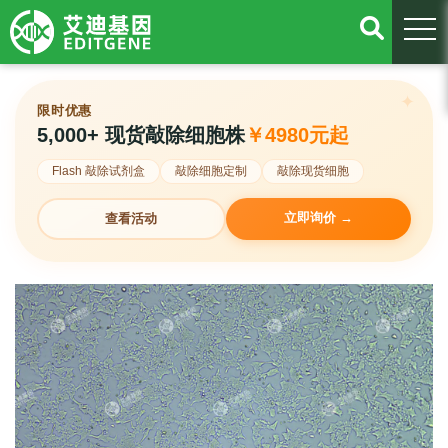
togg
限时优惠
5,000+ 现货敲除细胞株
￥4980元起
Flash 敲除试剂盒
敲除细胞定制
敲除现货细胞
立即询价 →
查看活动