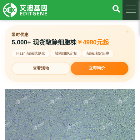
togg
限时优惠
5,000+ 现货敲除细胞株
￥4980元起
Flash 敲除试剂盒
敲除细胞定制
敲除现货细胞
立即询价 →
查看活动