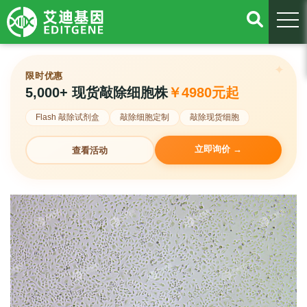
togg
限时优惠
5,000+ 现货敲除细胞株
￥4980元起
Flash 敲除试剂盒
敲除细胞定制
敲除现货细胞
立即询价 →
查看活动