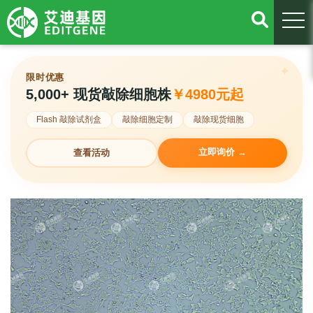
togg
限时优惠
5,000+ 现货敲除细胞株
￥4980元起
Flash 敲除试剂盒
敲除细胞定制
敲除现货细胞
立即询价 →
查看活动