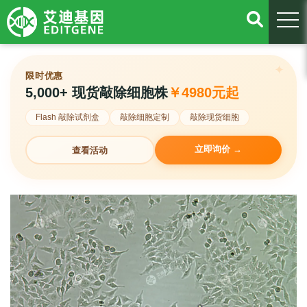
togg
限时优惠
5,000+ 现货敲除细胞株
￥4980元起
Flash 敲除试剂盒
敲除细胞定制
敲除现货细胞
立即询价 →
查看活动