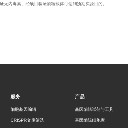
证无内毒素、经项目验证质粒载体可达到预期实验目的。
服务
产品
细胞基因编辑
基因编辑试剂与工具
CRISPR文库筛选
基因编辑细胞库