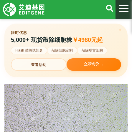
togg
限时优惠
5,000+ 现货敲除细胞株
￥4980元起
Flash 敲除试剂盒
敲除细胞定制
敲除现货细胞
立即询价 →
查看活动