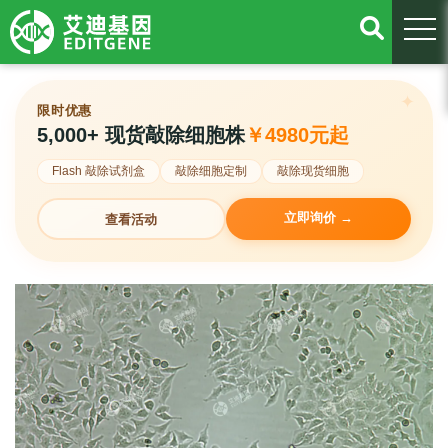
togg
限时优惠
5,000+ 现货敲除细胞株
￥4980元起
Flash 敲除试剂盒
敲除细胞定制
敲除现货细胞
立即询价 →
查看活动