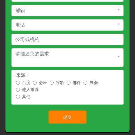
*
*
*
来源：
百度
必应
谷歌
邮件
展会
他人推荐
其他
提交