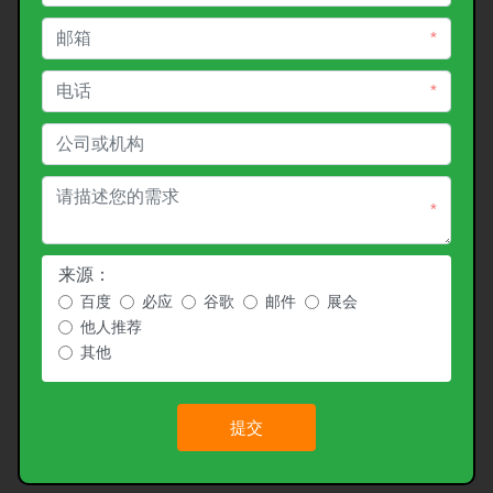
*
*
*
来源：
百度
必应
谷歌
邮件
展会
他人推荐
其他
提交