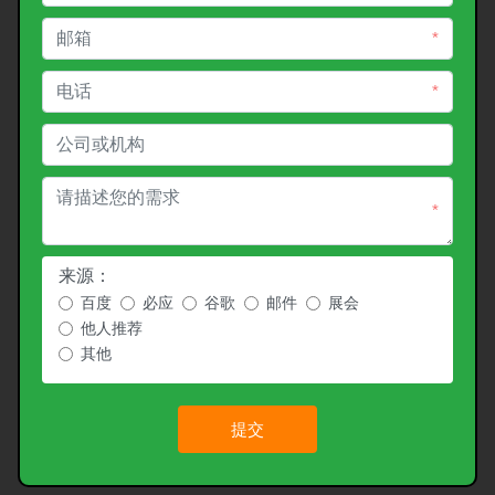
*
*
*
来源：
百度
必应
谷歌
邮件
展会
他人推荐
其他
提交