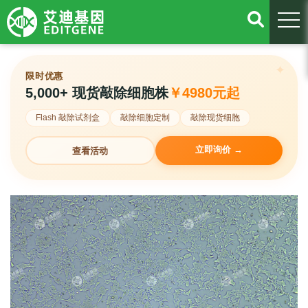
togg
限时优惠
5,000+ 现货敲除细胞株
￥4980元起
Flash 敲除试剂盒
敲除细胞定制
敲除现货细胞
立即询价 →
查看活动