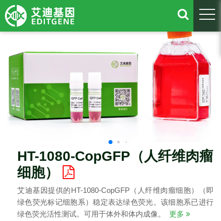
togg
HT-1080-CopGFP（人纤维肉瘤
细胞）
艾迪基因提供的HT-1080-CopGFP（人纤维肉瘤细胞）（即
绿色荧光标记细胞系）稳定表达绿色荧光。该细胞系已进行
绿色荧光活性测试。可用于体外和体内成像。
更多