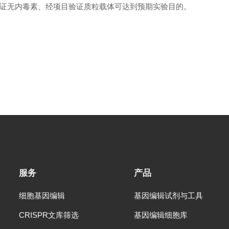
证无内毒素、经项目验证质粒载体可达到预期实验目的。
服务
产品
细胞基因编辑
基因编辑试剂与工具
CRISPR文库筛选
基因编辑细胞库