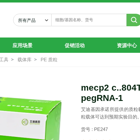
C>T-pegRNA-1
所有产品
应用场景
促销活动
资源中心
工具
载体库
PE 质粒
mecp2 c..804
pegRNA-1
艾迪基因承诺所提供的质粒
粒载体可达到预期实验目的
货号 : PE247