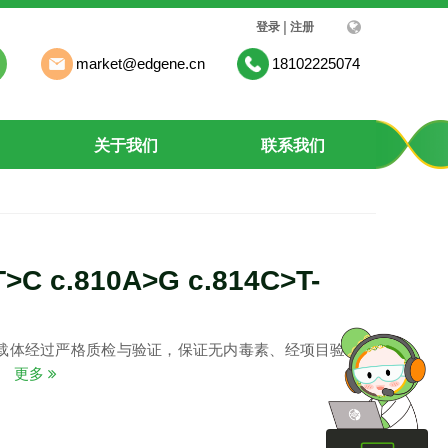
|
登录
注册
market@edgene.cn
18102225074
关于我们
联系我们
T>C c.810A>G c.814C>T-
载体经过严格质检与验证，保证无内毒素、经项目验证质
。
更多