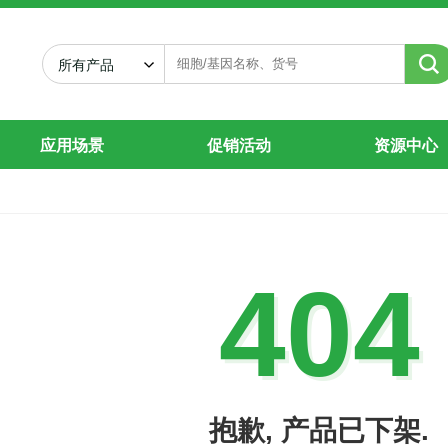
选
所有产品
应用场景
促销活动
资源中心
404
抱歉, 产品已下架.