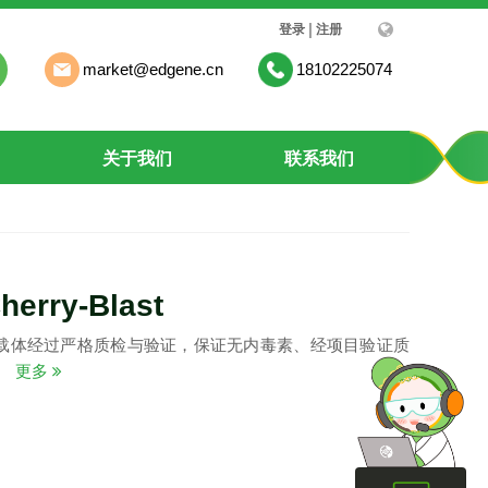
|
登录
注册
market@edgene.cn
18102225074
关于我们
联系我们
erry-Blast
载体经过严格质检与验证，保证无内毒素、经项目验证质
。
更多