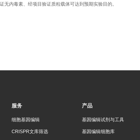
证无内毒素、经项目验证质粒载体可达到预期实验目的。
服务
产品
细胞基因编辑
基因编辑试剂与工具
CRISPR文库筛选
基因编辑细胞库