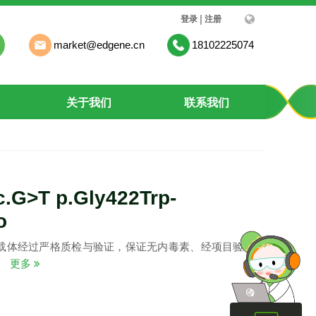
|
登录
注册
market@edgene.cn
18102225074
关于我们
联系我们
.G>T p.Gly422Trp-
o
载体经过严格质检与验证，保证无内毒素、经项目验证质
。
更多