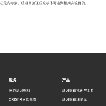
证无内毒素、经项目验证质粒载体可达到预期实验目的。
服务
产品
细胞基因编辑
基因编辑试剂与工具
CRISPR文库筛选
基因编辑细胞库