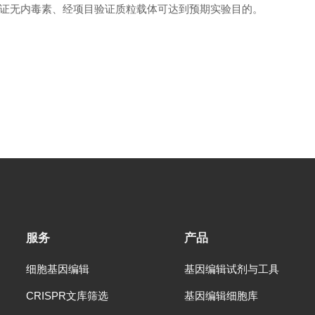
证无内毒素、经项目验证质粒载体可达到预期实验目的。
服务
产品
细胞基因编辑
基因编辑试剂与工具
CRISPR文库筛选
基因编辑细胞库