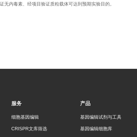
证无内毒素、经项目验证质粒载体可达到预期实验目的。
服务
产品
细胞基因编辑
基因编辑试剂与工具
CRISPR文库筛选
基因编辑细胞库