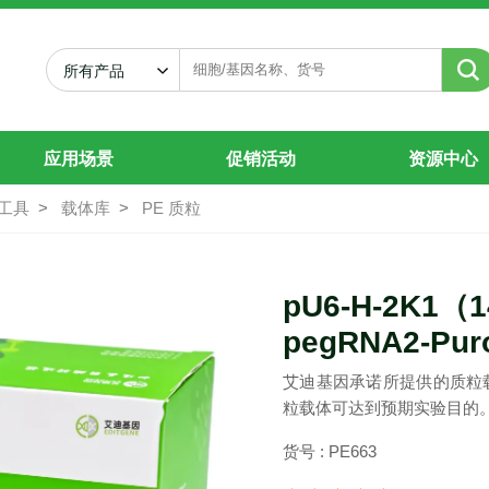
tct)-pegRNA2-Puro-SpRY
所有产品
应用场景
促销活动
资源中心
工具
载体库
PE 质粒
pU6-H-2K1（14
pegRNA2-Pur
艾迪基因承诺所提供的质粒
粒载体可达到预期实验目的
货号 : PE663