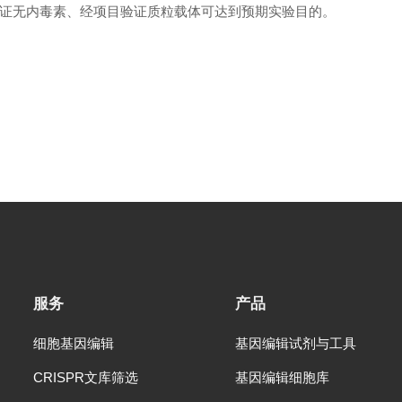
证无内毒素、经项目验证质粒载体可达到预期实验目的。
服务
产品
细胞基因编辑
基因编辑试剂与工具
CRISPR文库筛选
基因编辑细胞库