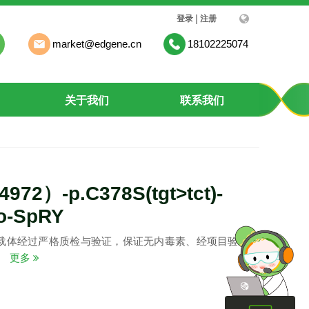
|
登录
注册
market@edgene.cn
18102225074
关于我们
联系我们
972）-p.C378S(tgt>tct)-
o-SpRY
载体经过严格质检与验证，保证无内毒素、经项目验证质
。
更多