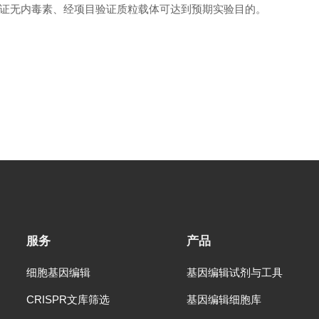
证无内毒素、经项目验证质粒载体可达到预期实验目的。
服务
产品
细胞基因编辑
基因编辑试剂与工具
CRISPR文库筛选
基因编辑细胞库