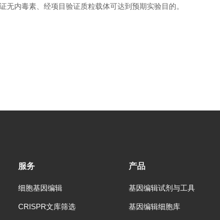
证无内毒素、经项目验证质粒载体可达到预期实验目的。
服务
产品
细胞基因编辑
基因编辑试剂与工具
CRISPR文库筛选
基因编辑细胞库