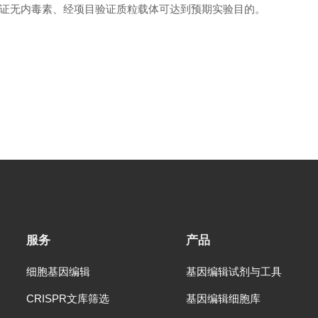
证无内毒素、经项目验证质粒载体可达到预期实验目的。
服务
产品
细胞基因编辑
基因编辑试剂与工具
CRISPR文库筛选
基因编辑细胞库