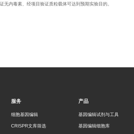
证无内毒素、经项目验证质粒载体可达到预期实验目的。
服务
产品
细胞基因编辑
基因编辑试剂与工具
CRISPR文库筛选
基因编辑细胞库