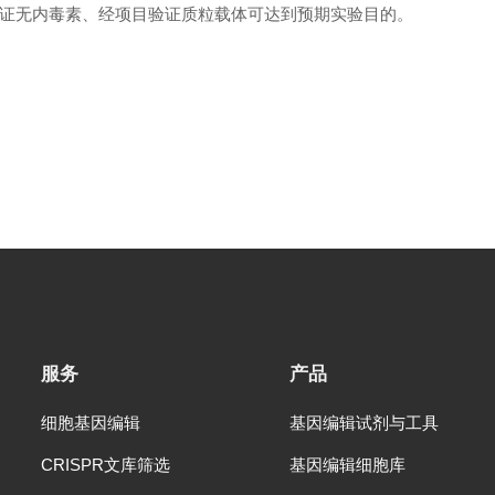
证无内毒素、经项目验证质粒载体可达到预期实验目的。
服务
产品
细胞基因编辑
基因编辑试剂与工具
CRISPR文库筛选
基因编辑细胞库