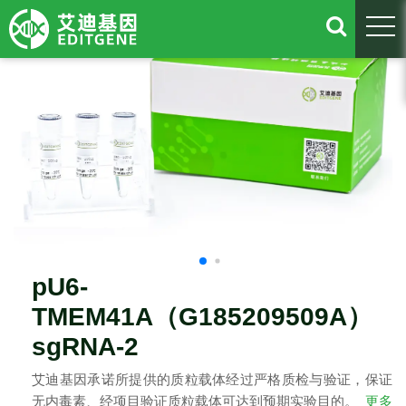
togg
pU6-
TMEM41A（G185209509A）
sgRNA-2
艾迪基因承诺所提供的质粒载体经过严格质检与验证，保证
无内毒素、经项目验证质粒载体可达到预期实验目的。
更多