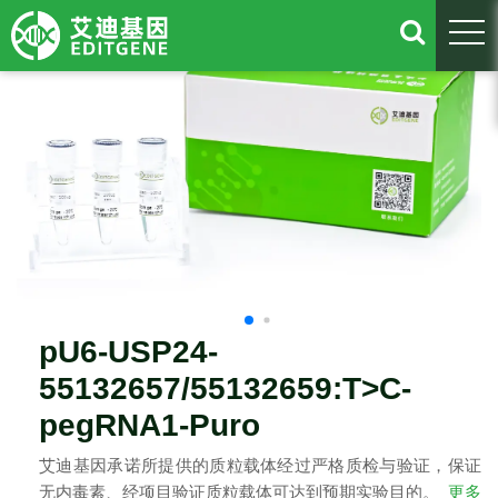
togg
pU6-USP24-
55132657/55132659:T>C-
pegRNA1-Puro
艾迪基因承诺所提供的质粒载体经过严格质检与验证，保证
无内毒素、经项目验证质粒载体可达到预期实验目的。
更多