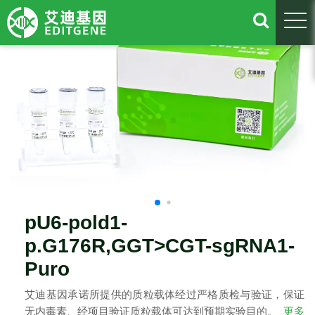
togg
pU6-pold1-
p.G176R,GGT>CGT-sgRNA1-
Puro
艾迪基因承诺所提供的质粒载体经过严格质检与验证，保证
无内毒素、经项目验证质粒载体可达到预期实验目的。
更多