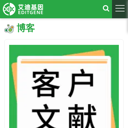
togg
博客