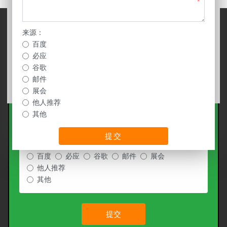
*
*
来源：
*
百度
必应
*
谷歌
邮件
展会
他人推荐
*
其他
提交
来源：
百度
必应
谷歌
邮件
展会
他人推荐
其他
提交