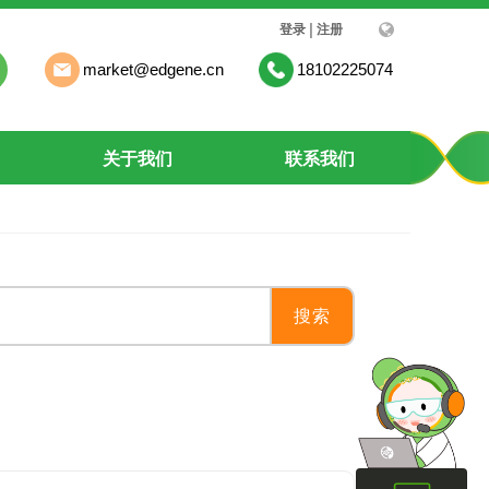
司
|
登录
注册
market@edgene.cn
18102225074
关于我们
联系我们
搜索