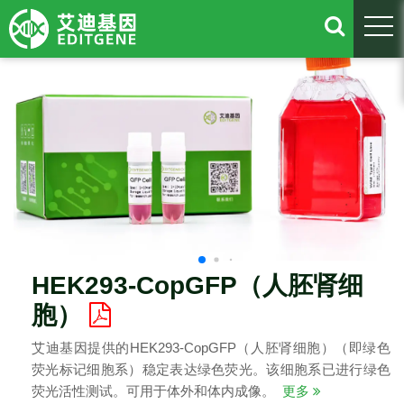
togg
HEK293-CopGFP（人胚肾细
胞）
艾迪基因提供的HEK293-CopGFP（人胚肾细胞）（即绿色
荧光标记细胞系）稳定表达绿色荧光。该细胞系已进行绿色
荧光活性测试。可用于体外和体内成像。
更多