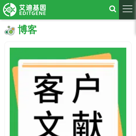
togg
博客