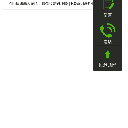
48h快速基因敲除，最低仅需¥1,980 | KO系列暑期特惠
留言
电话
回到顶部