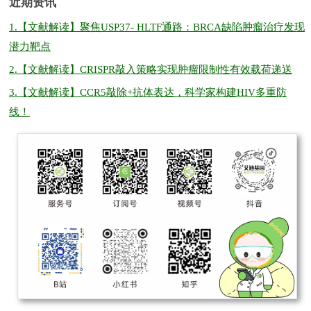
近期资讯
1.
【文献解读】聚焦USP37- HLTF通路：BRCA缺陷肿瘤治疗发现
潜力靶点
2.
【文献解读】CRISPR敲入策略实现肿瘤限制性有效载荷递送
3.
【文献解读】CCR5敲除+抗体表达，科学家构建HIV多重防
线！