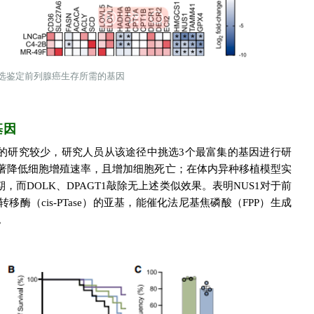
 KO筛选鉴定前列腺癌生存所需的基因
基因
性的研究较少，研究人员从该途径中挑选3个最富集的基因进行研
敲除显著降低细胞增殖速率，且增加细胞死亡；在体内异种移植模型实
而DOLK、DPAGT1敲除无上述类似效果。表明NUS1对于前
酶（cis-PTase）的亚基，能催化法尼基焦磷酸（FPP）生成
。