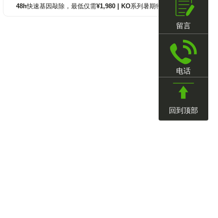
48h快速基因敲除，最低仅需¥1,980 | KO系列暑期特惠
留言
电话
回到顶部