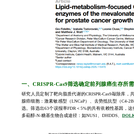
一、CRISPR-Cas9筛选确定前列腺癌生存所
研究人员定制了靶向脂质代谢的CRISPR-Cas9敲除库，共
腺癌细胞：激素敏感型（LNCaP）、去势抵抗型（C4-2
选。筛选出63个误报率FDR＜5%的共有依赖性基因，这
多萜醇-N-糖基生物合成途径：如NUS1、DHDDS、
DOL