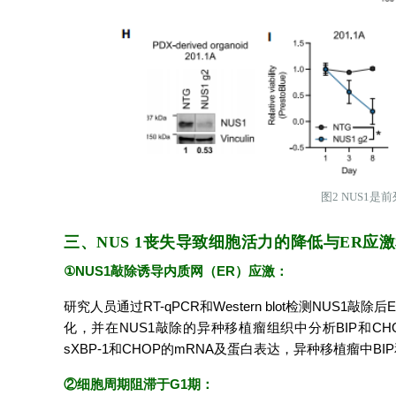
图2
NUS1是
三、NUS 1丧失导致细胞活力的降低与ER应
①NUS1敲除诱导内质网（ER）应激：
研究人员通过RT-qPCR和Western blot检测NUS1敲
化，并在NUS1敲除的异种移植瘤组织中分析BIP和CHO
sXBP-1和CHOP的mRNA及蛋白表达，异种移植瘤中BIP
②细胞周期阻滞于G1期：