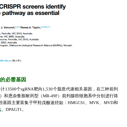
需的必需基因
计13500个sgRNA靶向1,530个脂质代谢相关基因，在三种前列
B）和恩杂鲁胺耐药型（MR-49F）前列腺癌细胞系中分别进行筛
些基因主要富集于甲羟戊酸途径如：HMGCS1、MVK、MVD和
K
、DPAGT1。