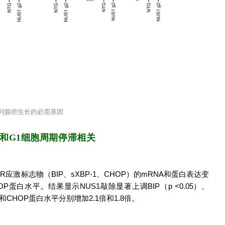
前列腺癌生长的必需基因
激和G1细胞周期停滞相关
除后ER应激标志物（BIP、sXBP-1、CHOP）的mRNA和蛋白表达变
P蛋白水平。结果显示NUS1敲除显著上调BIP（p <0.05）、
和CHOP蛋白水平分别增加2.1倍和1.8倍。