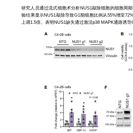
研究人员通过流式细胞术分析NUS1敲除细胞的细胞周期分布和We
验结果显示NUS1敲除导致G1期细胞比例从55%增至72%
上调1.5倍。表明NUS1缺失通过激活p38 MAPK通路