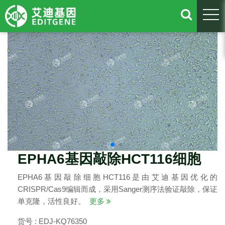
togg
EPHA6基因敲除HCT116细胞
EPHA6基因敲除细胞HCT116是由艾迪基因优化的
CRISPR/Cas9编辑而成，采用Sanger测序法验证敲除，保证
单克隆，活性良好。
更多
货号 : EDJ-KQ76350