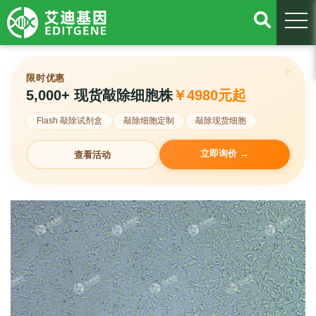
togg
限时优惠
5,000+ 现货敲除细胞株
￥4980元起
Flash 敲除试剂盒
敲除细胞定制
敲除现货细胞
立即询价 →
查看活动