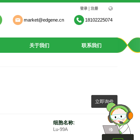
|
登录
注册
market@edgene.cn
18102225074
关于我们
联系我们
立即询价
细胞名称:
Lu-99A