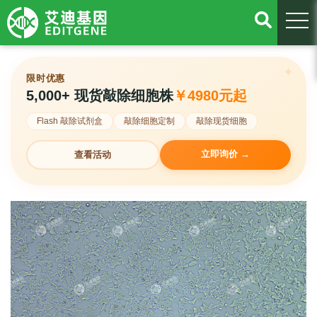
togg
限时优惠
5,000+ 现货敲除细胞株
￥4980元起
Flash 敲除试剂盒
敲除细胞定制
敲除现货细胞
立即询价 →
查看活动