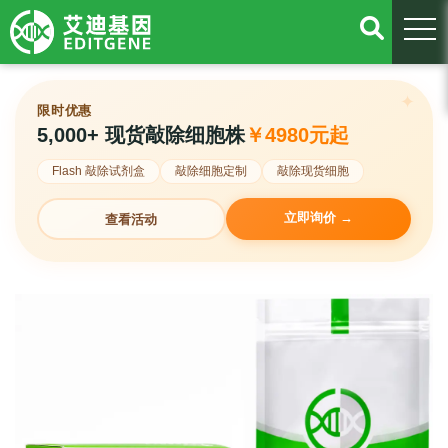
togg
限时优惠
5,000+ 现货敲除细胞株
￥4980元起
Flash 敲除试剂盒
敲除细胞定制
敲除现货细胞
立即询价 →
查看活动