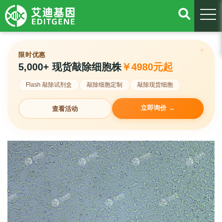
togg
限时优惠
5,000+ 现货敲除细胞株
￥4980元起
Flash 敲除试剂盒
敲除细胞定制
敲除现货细胞
立即询价 →
查看活动